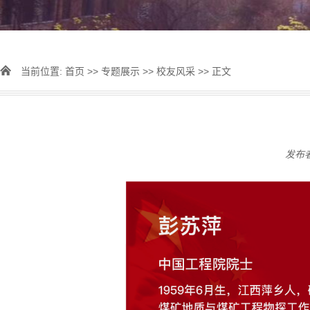
当前位置:
首页
>>
专题展示
>>
校友风采
>> 正文
发布